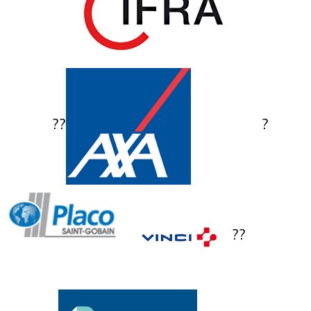
?
?
?
?
?