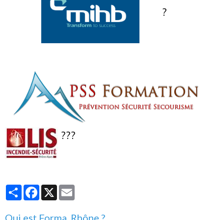
?
???
Partager
Facebook
X
Email
Qui est Forma. Rhône ?